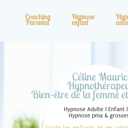
Coaching
Hypnose
Hyp
Parental
enfant
ado
Céline Mauric
Hypnothérapeu
Bien-être de la femme et
Hypnose Adulte l Enfant 
Hypnose pma & grosse
J'aide les enfants et les ado