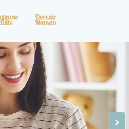
ypnose
Devenir
dulte
Maman