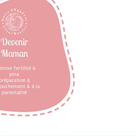
Devenir
Maman
nose fertilité &
pma
préparation à
couchement & à la
parentalité