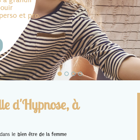
ouir
 perso et pro.
le d'Hypnose, à
 dans le
bien être de la femme