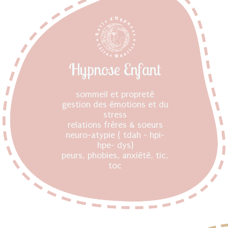
Hypnose Enfant
sommeil et propreté
gestion des émotions et du
stress
relations frères & soeurs
neuro-atypie ( tdah - hpi-
hpe- dys)
peurs, phobies, anxiété, tic,
toc