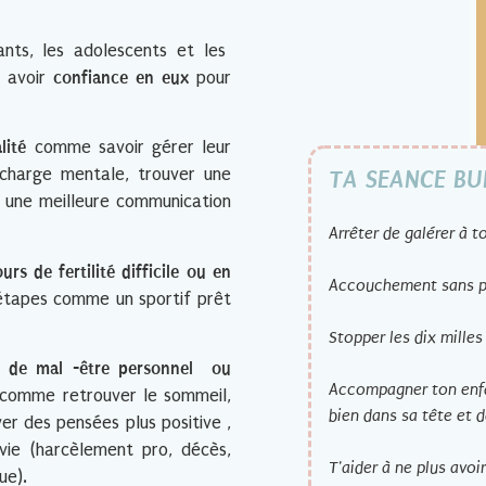
ants, les adolescents et les
 avoir
confiance en eux
pour
lité
comme savoir gérer leur
 charge mentale, trouver une
TA SEANCE BU
 une meilleure communication
Arrêter de galérer à t
s de fertilité difficile ou en
Accouchement sans pe
étapes comme un sportif prêt
Stopper les dix milles
n de mal -être personnel
ou
Accompagner ton enfa
 comme retrouver le sommeil,
bien dans sa tête et 
er des pensées plus positive ,
vie (harcèlement pro, décès,
T'aider à ne plus avoi
ue).