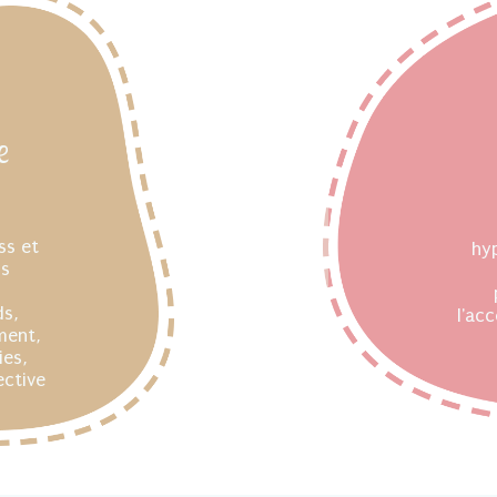
e
ss et
hyp
ns
ds,
l'ac
ment,
ies,
ctive