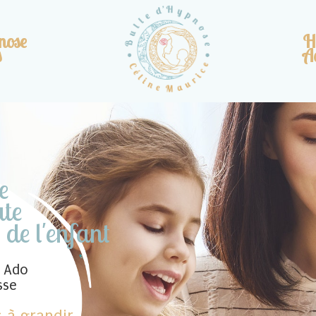
nose
H
s
A
e
te
 de l'enfant
l Ado
sse
s à grandir