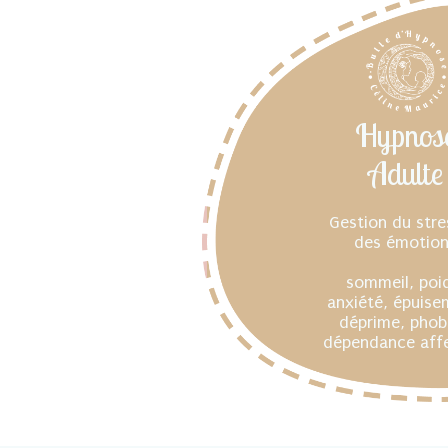
Hypnos
Adulte
Gestion du stre
des émotio
sommeil, poi
anxiété, épuise
déprime, phob
dépendance affe